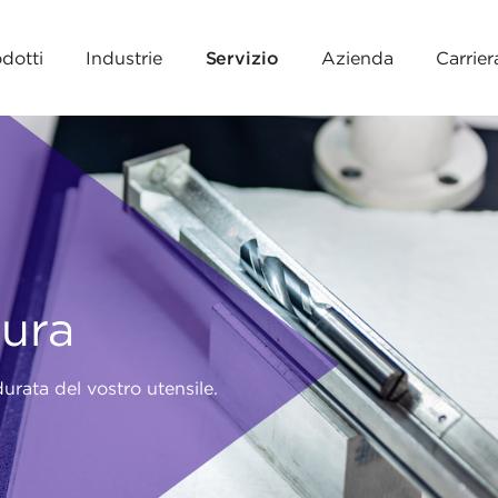
dotti
Industrie
Servizio
Azienda
Carrier
tura
urata del vostro utensile.